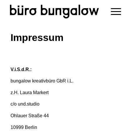
Impressum
V.i.S.d.R.:
bungalow kreativbüro GbR i.L.
z.H. Laura Markert
c/o und.studio
Ohlauer Straße 44
10999 Berlin