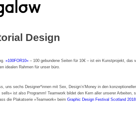
torial Design
ng.
»100FOR10«
– 100 gebundene Seiten für 10€ – ist ein Kunstprojekt, das
 den idealen Rahmen für unser büro.
ss, uns sechs Designer*innen mit Sex, Design’n’Money in den konzeptionellen
ells« ist also Programm! Teamwork bildet den Kern aller unserer Arbeiten, spi
 dass die Plakatserie »Teamwork« beim
Graphic Design Festival Scotland 2018