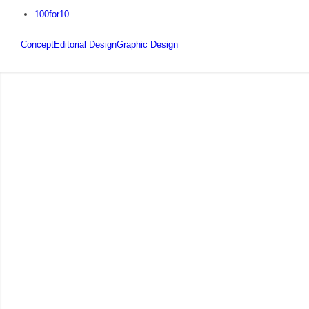
100for10
Concept
Editorial Design
Graphic Design